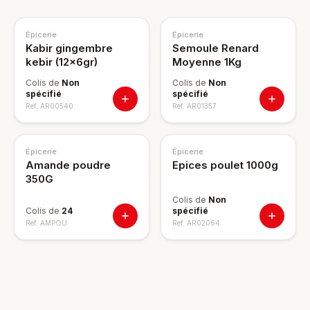
Épicerie
Épicerie
Kabir gingembre
Semoule Renard
kebir (12x6gr)
Moyenne 1Kg
Colis de
Non
Colis de
Non
spécifié
spécifié
Ref.
AR00540
Ref.
AR01357
Épicerie
Épicerie
Amande poudre
Epices poulet 1000g
350G
Colis de
Non
Colis de
24
spécifié
Ref.
AMPOU
Ref.
AR02064