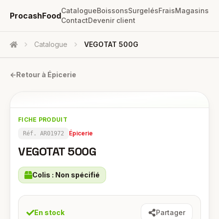
Catalogue
Boissons
Surgelés
Frais
Magasins
ProcashFood
Contact
Devenir client
Catalogue
VEGOTAT 500G
Accueil
←
Retour à
Épicerie
FICHE PRODUIT
Épicerie
Réf.
AR01972
VEGOTAT 500G
Colis :
Non spécifié
En stock
Partager