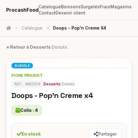
Catalogue
Boissons
Surgelés
Frais
Magasins
ProcashFood
Contact
Devenir client
Catalogue
Doops - Pop'n Creme X4
Accueil
←
Retour à
Desserts
·
Donuts
SURGELÉ
FICHE PRODUIT
Desserts
›
Donuts
Réf.
AR01974
Doops - Pop'n Creme x4
Colis :
4
En stock
Partager