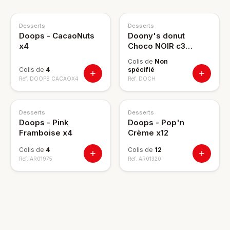
Desserts
Desserts
Doops - CacaoNuts
Doony's donut
x4
Choco NOIR c3
8crt/pl
Colis de
Non
Colis de
4
spécifié
Ref.
DOOPS CACAOX4
Ref.
DOCH
Desserts
Desserts
Doops - Pink
Doops - Pop'n
Framboise x4
Crème x12
Colis de
4
Colis de
12
Ref.
AR01975
Ref.
AR01320