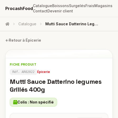
Catalogue
Boissons
Surgelés
Frais
Magasins
ProcashFood
Contact
Devenir client
Catalogue
Mutti Sauce Datterino Legumes Grillés 400g
Accueil
←
Retour à
Épicerie
FICHE PRODUIT
Épicerie
Réf.
AR02022
Mutti Sauce Datterino legumes
Grillés 400g
Colis :
Non spécifié