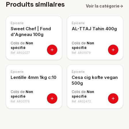
Produits similaires
Voir la catégorie
→
Épicerie
Épicerie
Sweet Chef | Fond
AL-TTAJ Tahin 400g
d'Agneau 100g
Colis de
Non
Colis de
Non
spécifié
spécifié
Ref.
AR02027
Ref.
AR01979
Épicerie
Épicerie
Lentille 4mm 1kg c:10
Cesa cig kofte vegan
500g
Colis de
Non
Colis de
Non
spécifié
spécifié
Ref.
AR00176
Ref.
AR02472