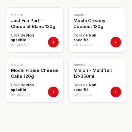
Imports
Imports
Just Fun Part -
Mochi Creamy
Chocolat Blanc 120g
Coconut 120g
Colis de
Non
Colis de
Non
spécifié
spécifié
Ref.
AR02161
Ref.
AR02103
Imports
Imports
Mochi Fraise Cheese
Minion - Multifruit
Cake 120g
12x350ml
Colis de
Non
Colis de
Non
spécifié
spécifié
Ref.
AR01987
Ref.
AR02107