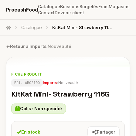
Catalogue
Boissons
Surgelés
Frais
Magasins
ProcashFood
Contact
Devenir client
Catalogue
KitKat Mini- Strawberry 116G
Accueil
←
Retour à
Imports
·
Nouveauté
FICHE PRODUIT
Imports
›
Nouveauté
Réf.
AR02100
KitKat Mini- Strawberry 116G
Colis :
Non spécifié
En stock
Partager