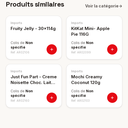
Produits similaires
Voir la catégorie
→
Imports
Imports
Fruity Jelly - 30x114g
KitKat Mini- Apple
Pie 116G
Colis de
Non
Colis de
Non
spécifié
spécifié
Ref.
AR02106
Ref.
AR02099
Imports
Imports
Just Fun Part - Creme
Mochi Creamy
Noisette Choc. Lait
Coconut 120g
120g
Colis de
Non
Colis de
Non
spécifié
spécifié
Ref.
AR02160
Ref.
AR02103