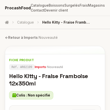
Catalogue
Boissons
Surgelés
Frais
Magasins
ProcashFood
Contact
Devenir client
Catalogue
Hello Kitty - Fraise Framboise 12x350ml
Accueil
←
Retour à
Imports
·
Nouveauté
FICHE PRODUIT
Imports
›
Nouveauté
Réf.
AR02109
Hello Kitty - Fraise Framboise
12x350ml
Colis :
Non spécifié