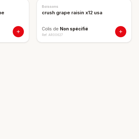
Boissons
ne
crush grape raisin x12 usa
Colis de
Non spécifié
Ref.
AR00627