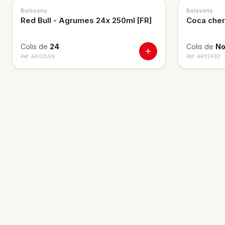
NOUVEAU
Boissons
Boissons
Red Bull - Agrumes 24x 250ml [FR]
Coca cher
Colis de
24
Colis de
No
Ref.
AR02599
Ref.
AR02482