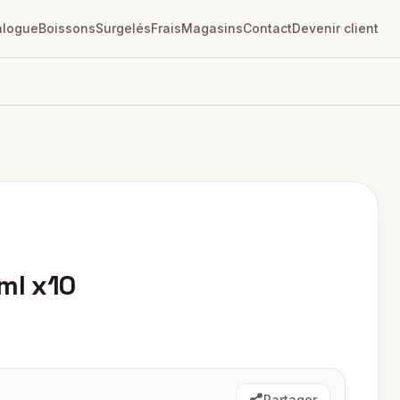
alogue
Boissons
Surgelés
Frais
Magasins
Contact
Devenir client
ml x10
Partager