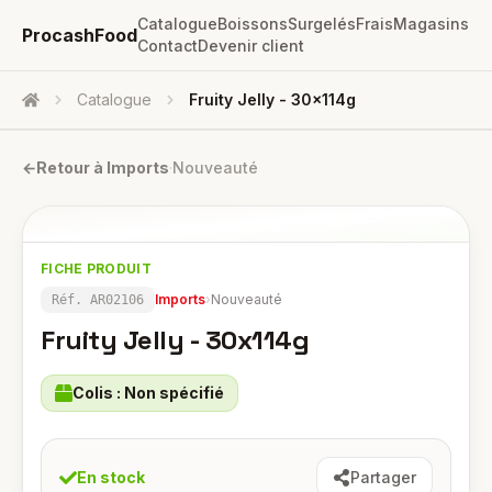
Catalogue
Boissons
Surgelés
Frais
Magasins
ProcashFood
Contact
Devenir client
Catalogue
Fruity Jelly - 30x114g
Accueil
←
Retour à
Imports
·
Nouveauté
FICHE PRODUIT
Imports
›
Nouveauté
Réf.
AR02106
Fruity Jelly - 30x114g
Colis :
Non spécifié
En stock
Partager