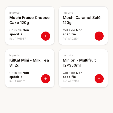
Imports
Imports
Mochi Fraise Cheese
Mochi Caramel Salé
Cake 120g
120g
Colis de
Non
Colis de
Non
spécifié
spécifié
Ref.
AR01987
Ref.
AR02104
Imports
Imports
KitKat Mini - Milk Tea
Minion - Multifruit
81,2g
12x350ml
Colis de
Non
Colis de
Non
spécifié
spécifié
Ref.
AR02101
Ref.
AR02107