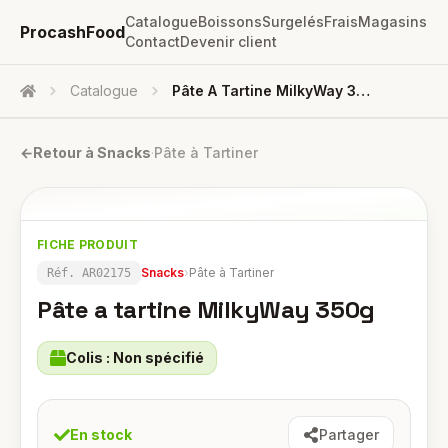
Catalogue
Boissons
Surgelés
Frais
Magasins
ProcashFood
Contact
Devenir client
Catalogue
Pâte A Tartine MilkyWay 350g
Accueil
←
Retour à
Snacks
·
Pâte à Tartiner
FICHE PRODUIT
Snacks
›
Pâte à Tartiner
Réf.
AR02175
Pâte a tartine MilkyWay 350g
Colis :
Non spécifié
En stock
Partager