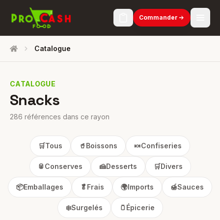
Commander
Catalogue
Accueil
CATALOGUE
Snacks
286 références dans ce rayon
🛒
Tous
🥤
Boissons
🍬
Confiseries
🥫
Conserves
🍰
Desserts
🛒
Divers
📦
Emballages
🥬
Frais
🌍
Imports
🍯
Sauces
❄️
Surgelés
🫙
Épicerie