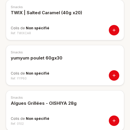
Snacks
TWIX | Salted Caramel (40g x20)
Colis de
Non spécifié
Ref.
TWIXCAR
Snacks
yumyum poulet 60gx30
Colis de
Non spécifié
Ref.
YYP60
Snacks
Algues Grillées - OISHIYA 28g
Colis de
Non spécifié
Ref.
0102