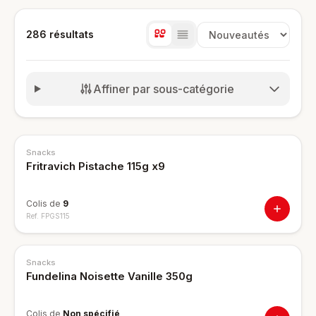
286
résultat
s
Trier les produits
Affiner par sous-catégorie
Snacks
Fritravich Pistache 115g x9
Colis de
9
Ref.
FPGS115
Snacks
Fundelina Noisette Vanille 350g
Colis de
Non spécifié