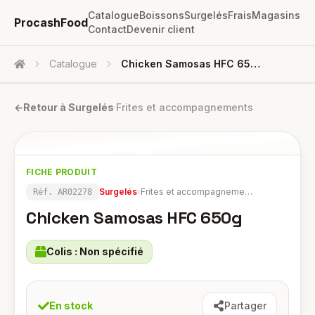
Catalogue
Boissons
Surgelés
Frais
Magasins
ProcashFood
Contact
Devenir client
Catalogue
Chicken Samosas HFC 650g
Accueil
←
Retour à
Surgelés
·
Frites et accompagnements
FICHE PRODUIT
Surgelés
›
Frites et accompagnements
Réf.
AR02278
Chicken Samosas HFC 650g
Colis :
Non spécifié
En stock
Partager