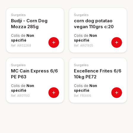
NOUVEAU
Surgelés
Surgelés
Budji - Corn Dog
corn dog potatao
Mozza 285g
vegan 110grs c:20
Colis de
Non
Colis de
Non
spécifié
spécifié
Ref.
AR02268
Ref.
AR01935
Surgelés
Surgelés
MC Cain Express 6/6
Excellence Frites 6/6
PE P63
10kg PE72
Colis de
Non
Colis de
Non
spécifié
spécifié
Ref.
AR01193
Ref.
FRIX66