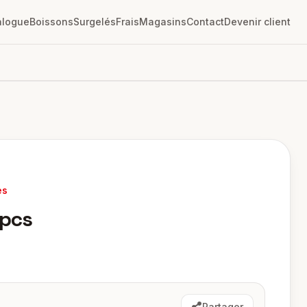
alogue
Boissons
Surgelés
Frais
Magasins
Contact
Devenir client
es
2pcs
Partager