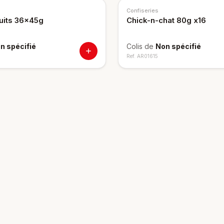
Confiseries
ruits 36x45g
Chick-n-chat 80g x16
n spécifié
Colis de
Non spécifié
Ref.
AR01615