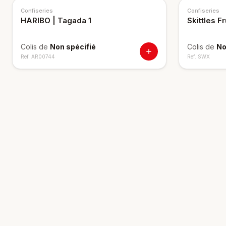
Confiseries
Confiseries
HARIBO | Tagada 1
Skittles F
Colis de
Non spécifié
Colis de
No
Ref.
AR00744
Ref.
SWX