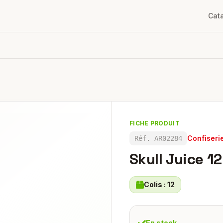
Cat
FICHE PRODUIT
Confiseri
Réf.
AR02284
Skull Juice 1
Colis :
12
En stock