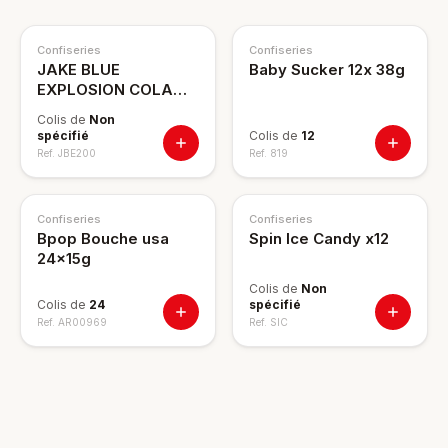
Confiseries
Confiseries
JAKE BLUE
Baby Sucker 12x 38g
EXPLOSION COLA
X200
Colis de
Non
spécifié
Colis de
12
Ref.
JBE200
Ref.
819
Confiseries
Confiseries
Bpop Bouche usa
Spin Ice Candy x12
24x15g
Colis de
Non
Colis de
24
spécifié
Ref.
AR00969
Ref.
SIC