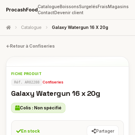
Catalogue
Boissons
Surgelés
Frais
Magasins
ProcashFood
Contact
Devenir client
Catalogue
Galaxy Watergun 16 X 20g
Accueil
←
Retour à
Confiseries
FICHE PRODUIT
Confiseries
Réf.
AR02288
Galaxy Watergun 16 x 20g
Colis :
Non spécifié
En stock
Partager