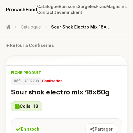
Catalogue
Boissons
Surgelés
Frais
Magasins
ProcashFood
Contact
Devenir client
Catalogue
Sour Shok Electro Mix 18x60g
Accueil
←
Retour à
Confiseries
FICHE PRODUIT
Confiseries
Réf.
AR02290
Sour shok electro mix 18x60g
Colis :
18
En stock
Partager