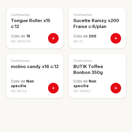
Confiseries
Confiseries
Tongue Roller x15
Sucette Ramzy x200
c:12
Fraise c:6/plan
Colis de
15
Colis de
200
Ref.
AR00796
Ref.
55
Confiseries
Confiseries
molino candy x16 c:12
BUTIK Toffee
Bonbon 350g
Colis de
Non
Colis de
Non
spécifié
spécifié
Ref.
MOCA
Ref.
APMIX3