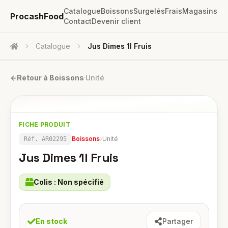
Catalogue
Boissons
Surgelés
Frais
Magasins
ProcashFood
Contact
Devenir client
Catalogue
Jus Dimes 1l Fruis
Accueil
←
Retour à
Boissons
·
Unité
FICHE PRODUIT
Boissons
›
Unité
Réf.
AR02295
Jus Dimes 1l Fruis
Colis :
Non spécifié
En stock
Partager