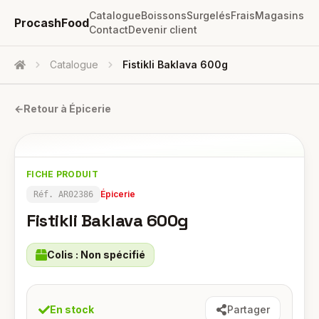
Catalogue
Boissons
Surgelés
Frais
Magasins
ProcashFood
Contact
Devenir client
Catalogue
Fistikli Baklava 600g
Accueil
←
Retour à
Épicerie
FICHE PRODUIT
Épicerie
Réf.
AR02386
Fistikli Baklava 600g
Colis :
Non spécifié
En stock
Partager