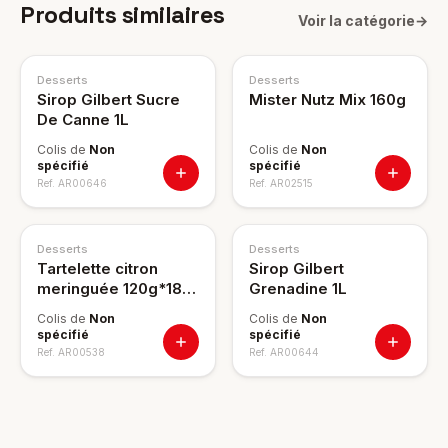
Produits similaires
Voir la catégorie
→
Desserts
Desserts
Sirop Gilbert Sucre
Mister Nutz Mix 160g
De Canne 1L
Colis de
Non
Colis de
Non
spécifié
spécifié
Ref.
AR00646
Ref.
AR02515
Desserts
Desserts
Tartelette citron
Sirop Gilbert
meringuée 120g*18
Grenadine 1L
??
Colis de
Non
Colis de
Non
spécifié
spécifié
Ref.
AR00538
Ref.
AR00644