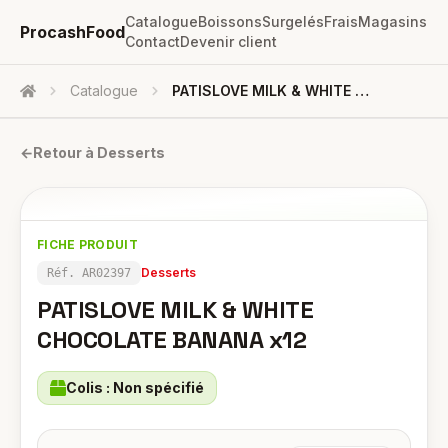
Catalogue
Boissons
Surgelés
Frais
Magasins
ProcashFood
Contact
Devenir client
Catalogue
PATISLOVE MILK & WHITE CHOCOLATE BANANA X12
Accueil
←
Retour à
Desserts
FICHE PRODUIT
Desserts
Réf.
AR02397
PATISLOVE MILK & WHITE
CHOCOLATE BANANA x12
Colis :
Non spécifié