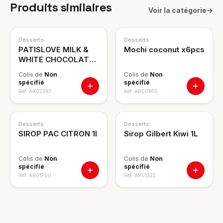
Produits similaires
Voir la catégorie
→
Desserts
Desserts
PATISLOVE MILK &
Mochi coconut x6pcs
WHITE CHOCOLATE
BANANA x12
Colis de
Non
Colis de
Non
spécifié
spécifié
Ref.
AR02397
Ref.
AR00955
Desserts
Desserts
SIROP PAC CITRON 1l
Sirop Gilbert Kiwi 1L
Colis de
Non
Colis de
Non
spécifié
spécifié
Ref.
AR01700
Ref.
AR01222