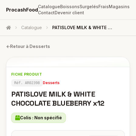
Catalogue
Boissons
Surgelés
Frais
Magasins
ProcashFood
Contact
Devenir client
Catalogue
PATISLOVE MILK & WHITE CHOCOLATE BLUEBERRY X12
Accueil
←
Retour à
Desserts
FICHE PRODUIT
Desserts
Réf.
AR02398
PATISLOVE MILK & WHITE
CHOCOLATE BLUEBERRY x12
Colis :
Non spécifié