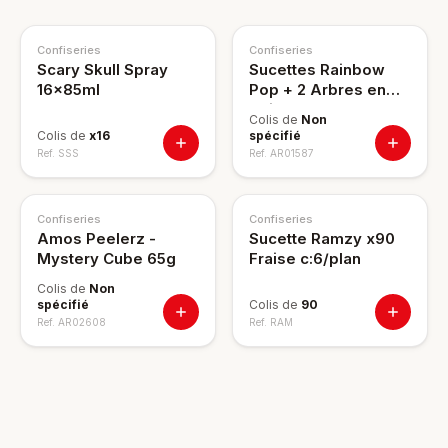
Confiseries
Confiseries
Scary Skull Spray
Sucettes Rainbow
16x85ml
Pop + 2 Arbres en
Bois x100
Colis de
Non
Colis de
x16
spécifié
Ref.
SSS
Ref.
AR01587
Confiseries
Confiseries
Amos Peelerz -
Sucette Ramzy x90
Mystery Cube 65g
Fraise c:6/plan
Colis de
Non
spécifié
Colis de
90
Ref.
AR02608
Ref.
RAM