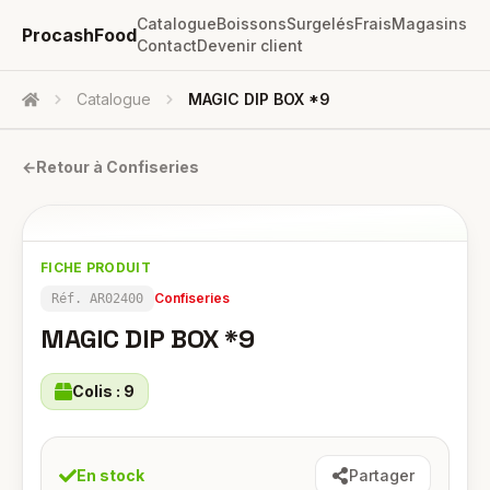
Catalogue
Boissons
Surgelés
Frais
Magasins
ProcashFood
Contact
Devenir client
Catalogue
MAGIC DIP BOX *9
Accueil
←
Retour à
Confiseries
FICHE PRODUIT
Confiseries
Réf.
AR02400
MAGIC DIP BOX *9
Colis :
9
En stock
Partager