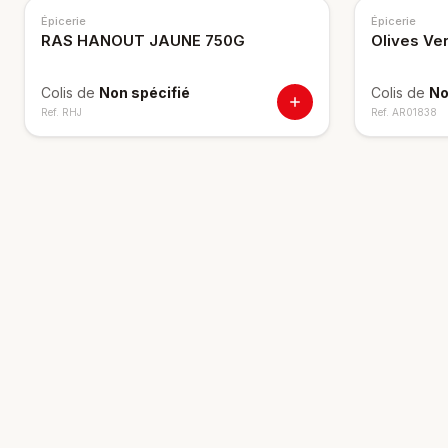
Épicerie
Épicerie
RAS HANOUT JAUNE 750G
Olives Ve
Colis de
Non spécifié
Colis de
No
Ref.
RHJ
Ref.
AR01838