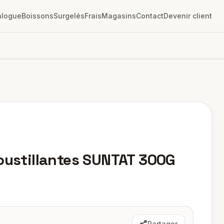
alogue
Boissons
Surgelés
Frais
Magasins
Contact
Devenir client
roustillantes SUNTAT 300G
Partager