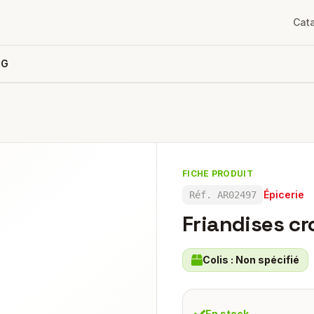
Cat
0G
FICHE PRODUIT
Épicerie
Réf.
AR02497
Friandises c
Colis :
Non spécifié
En stock