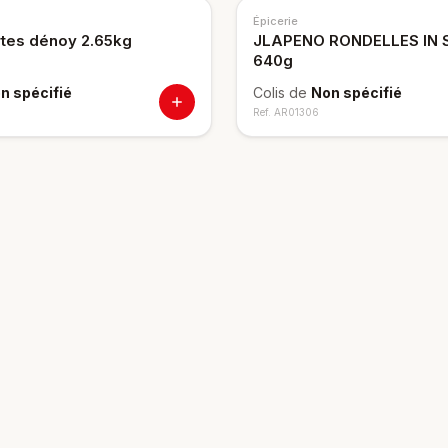
Épicerie
rtes dénoy 2.65kg
JLAPENO RONDELLES IN 
640g
n spécifié
Colis de
Non spécifié
Ref.
AR01306