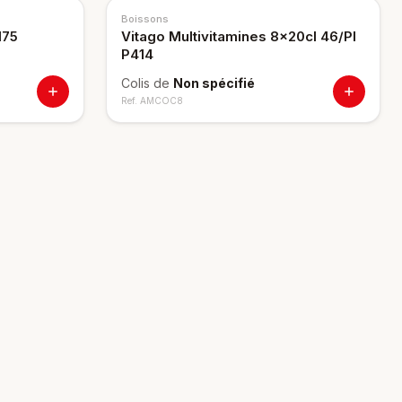
Boissons
175
Vitago Multivitamines 8x20cl 46/Pl
P414
Colis de
Non spécifié
Ref.
AMCOC8