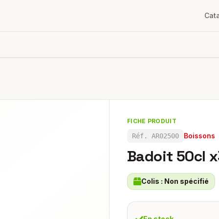
Cat
FICHE PRODUIT
Boissons
Réf.
AR02500
Badoit 50cl 
Colis :
Non spécifié
En stock