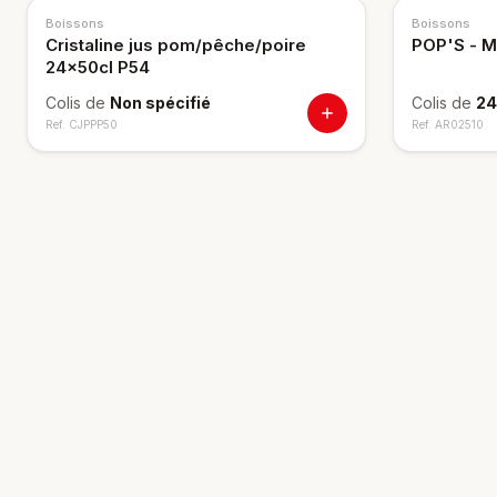
NOUVEAU
Boissons
Boissons
Cristaline jus pom/pêche/poire
POP'S - M
24x50cl P54
Colis de
Non spécifié
Colis de
24
Ref.
CJPPP50
Ref.
AR02510