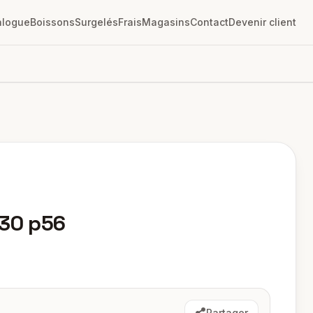
alogue
Boissons
Surgelés
Frais
Magasins
Contact
Devenir client
x30 p56
Partager