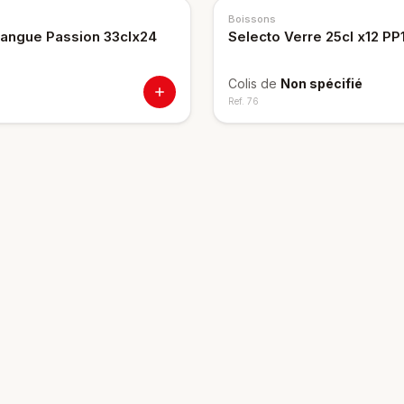
Boissons
angue Passion 33clx24
Selecto Verre 25cl x12 PP
Colis de
Non spécifié
Ref.
76