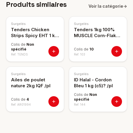
Produits similaires
Voir la catégorie
→
Surgelés
Surgelés
Tenders Chicken
Tenders 1kg 100%
Strips Spicy EHT 1 kg
MUSCLE Corn-Flaks -
PE56
Emana
Colis de
Non
spécifié
Colis de
10
Ref.
TENDS
Ref.
103
Surgelés
Surgelés
Ailes de poulet
ID Halal - Cordon
nature 2kg IQF /pl
Bleu 1 kg (c5)? /pl
Colis de
Non
Colis de
4
spécifié
Ref.
AR01994
Ref.
144