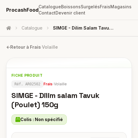
Catalogue
Boissons
Surgelés
Frais
Magasins
ProcashFood
Contact
Devenir client
Catalogue
SIMGE - Dilim Salam Tavuk (Poulet) 150g
Accueil
←
Retour à
Frais
·
Volaille
FICHE PRODUIT
Frais
›
Volaille
Réf.
AR02502
SIMGE - Dilim salam Tavuk
(Poulet) 150g
Colis :
Non spécifié