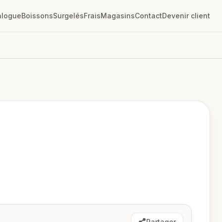
alogue
Boissons
Surgelés
Frais
Magasins
Contact
Devenir client
Partager