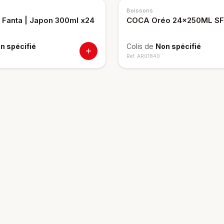
Boissons
 Fanta | Japon 300ml x24
COCA Oréo 24x250ML SF
n spécifié
Colis de
Non spécifié
Ref.
AR01840