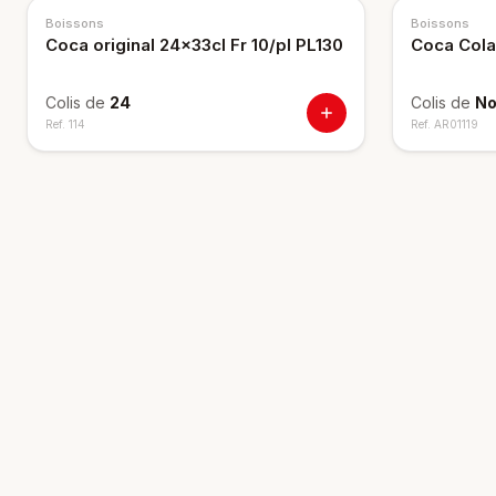
Boissons
Boissons
Coca original 24x33cl Fr 10/pl PL130
Coca Cola
Colis de
24
Colis de
No
Ref.
114
Ref.
AR01119