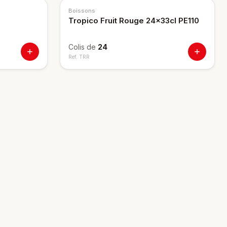
Boissons
Tropico Fruit Rouge 24x33cl PE110
Colis de
24
Ref.
TRR