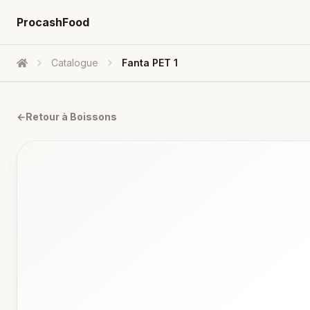
ProcashFood
Catalogue
Fanta PET 1
Accueil
←
Retour à
Boissons