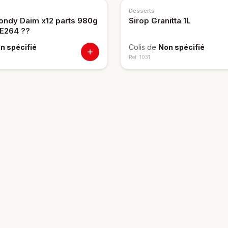
Desserts
ondy Daim x12 parts 980g
Sirop Granitta 1L
PE264 ??
n spécifié
Colis de
Non spécifié
Ref.
1031