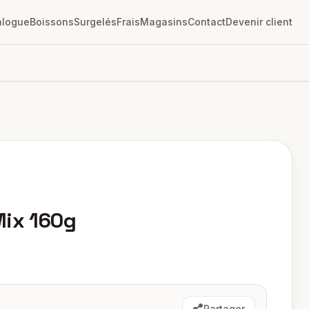
alogue
Boissons
Surgelés
Frais
Magasins
Contact
Devenir client
Mix 160g
Partager