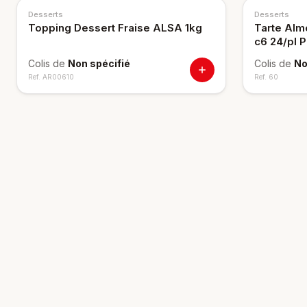
Desserts
Desserts
Topping Dessert Fraise ALSA 1kg
Tarte Alm
c6 24/pl 
Colis de
Non spécifié
Colis de
No
Ref.
AR00610
Ref.
60