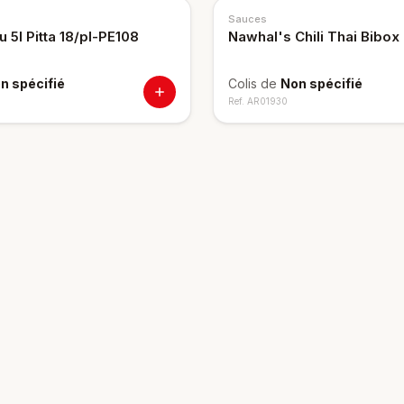
Sauces
u 5l Pitta 18/pl-PE108
Nawhal's Chili Thai Bibox
n spécifié
Colis de
Non spécifié
Ref.
AR01930