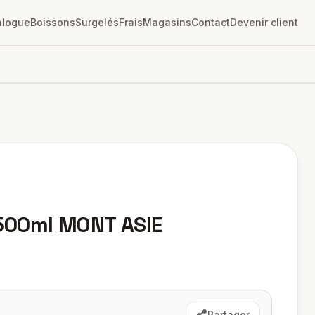
alogue
Boissons
Surgelés
Frais
Magasins
Contact
Devenir client
500ml MONT ASIE
Partager