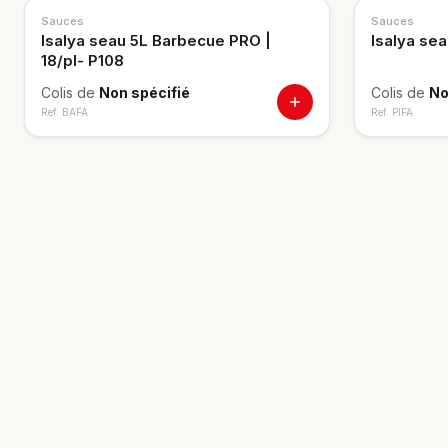
Sauces
Sauces
Isalya seau 5L Barbecue PRO |
Isalya sea
18/pl- P108
Colis de
Non spécifié
Colis de
No
Ref.
BAFA
Ref.
PIFA