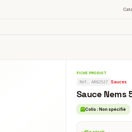
Cat
FICHE PRODUIT
Sauces
Réf.
AR02527
Sauce Nems 
Colis :
Non spécifié
En stock