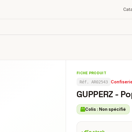
Cat
FICHE PRODUIT
Confiseri
Réf.
AR02543
GUPPERZ - Po
Colis :
Non spécifié
En stock