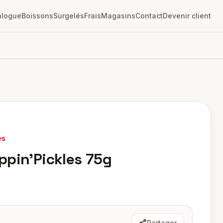
alogue
Boissons
Surgelés
Frais
Magasins
Contact
Devenir client
es
ppin'Pickles 75g
Partager