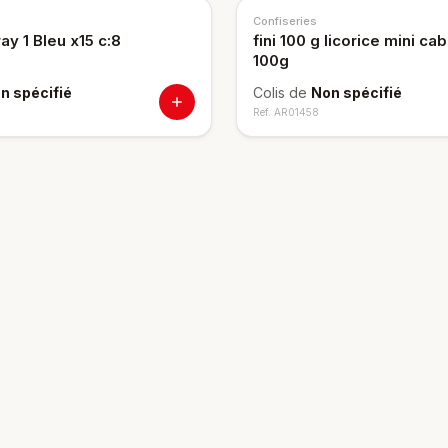
Confiseries
y 1 Bleu x15 c:8
fini 100 g licorice mini cab
100g
n spécifié
Colis de
Non spécifié
Ref.
AR01458