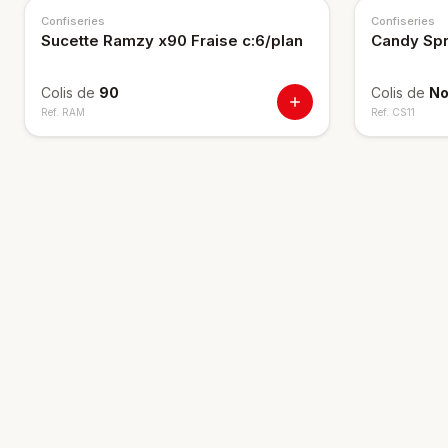
Confiseries
Confiseries
Sucette Ramzy x90 Fraise c:6/plan
Candy Spra
Colis de
90
Colis de
No
Ref.
RAM
Ref.
CS11