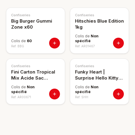
Confiseries
Confiseries
Big Burger Gummi
Hitschies Blue Edition
Zone x60
1kg
Colis de
Non
Colis de
60
spécifié
Ref.
BBG
Ref.
AR01467
Confiseries
Confiseries
Fini Carton Tropical
Funky Heart |
Mix Acide Sac
Surprise Hello Kitty
12x100g
x12
Colis de
Non
Colis de
Non
spécifié
spécifié
Ref.
AR00671
Ref.
SHH