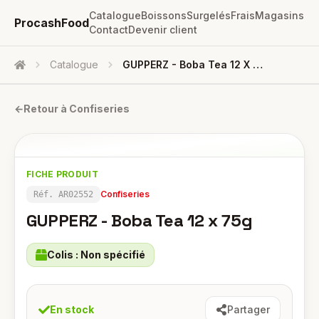
Catalogue
Boissons
Surgelés
Frais
Magasins
ProcashFood
Contact
Devenir client
Catalogue
GUPPERZ - Boba Tea 12 X 75g
Accueil
←
Retour à
Confiseries
FICHE PRODUIT
Confiseries
Réf.
AR02552
GUPPERZ - Boba Tea 12 x 75g
Colis :
Non spécifié
En stock
Partager