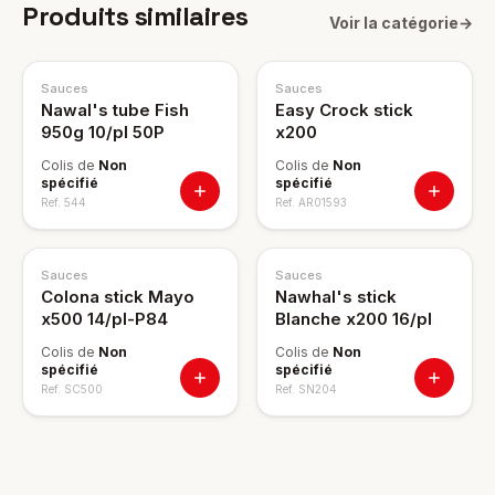
Produits similaires
Voir la catégorie
→
Sauces
Sauces
Nawal's tube Fish
Easy Crock stick
950g 10/pl 50P
x200
Colis de
Non
Colis de
Non
spécifié
spécifié
Ref.
544
Ref.
AR01593
Sauces
Sauces
Colona stick Mayo
Nawhal's stick
x500 14/pl-P84
Blanche x200 16/pl
Colis de
Non
Colis de
Non
spécifié
spécifié
Ref.
SC500
Ref.
SN204