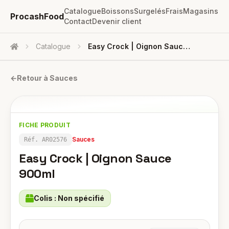
Catalogue
Boissons
Surgelés
Frais
Magasins
ProcashFood
Contact
Devenir client
Catalogue
Easy Crock | Oignon Sauce 900ml
Accueil
←
Retour à
Sauces
FICHE PRODUIT
Sauces
Réf.
AR02576
Easy Crock | Oignon Sauce
900ml
Colis :
Non spécifié