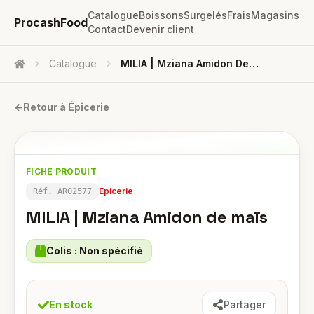
Catalogue
Boissons
Surgelés
Frais
Magasins
ProcashFood
Contact
Devenir client
Catalogue
MILIA | Mziana Amidon De Maïs
Accueil
←
Retour à
Épicerie
FICHE PRODUIT
Épicerie
Réf.
AR02577
MILIA | Mziana Amidon de maïs
Colis :
Non spécifié
En stock
Partager