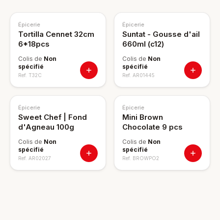
Épicerie
Épicerie
Tortilla Cennet 32cm
Suntat - Gousse d'ail
6*18pcs
660ml (c12)
Colis de
Non
Colis de
Non
spécifié
spécifié
Ref.
T32C
Ref.
AR01445
Épicerie
Épicerie
Sweet Chef | Fond
Mini Brown
d'Agneau 100g
Chocolate 9 pcs
Colis de
Non
Colis de
Non
spécifié
spécifié
Ref.
AR02027
Ref.
BROWPO2