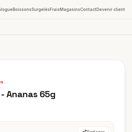
alogue
Boissons
Surgelés
Frais
Magasins
Contact
Devenir client
es
 - Ananas 65g
Partager