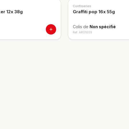
Confiseries
er 12x 38g
Graffiti pop 16x 55g
Colis de
Non spécifié
Ref.
AR01609