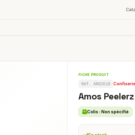
Cat
FICHE PRODUIT
Confiseri
Réf.
AR02610
Amos Peelerz
Colis :
Non spécifié
En stock