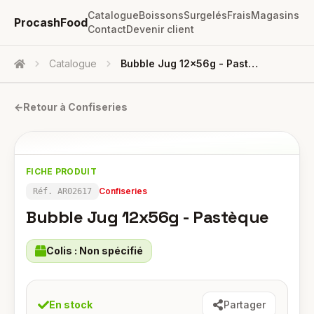
Catalogue
Boissons
Surgelés
Frais
Magasins
ProcashFood
Contact
Devenir client
Catalogue
Bubble Jug 12x56g - Pastèque
Accueil
←
Retour à
Confiseries
FICHE PRODUIT
Confiseries
Réf.
AR02617
Bubble Jug 12x56g - Pastèque
Colis :
Non spécifié
En stock
Partager