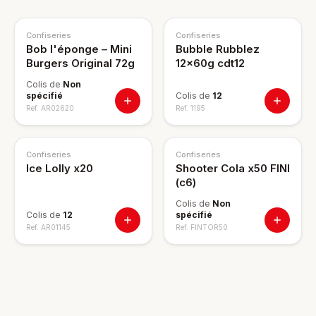
Confiseries
Confiseries
Bob l'éponge – Mini
Bubble Rubblez
Burgers Original 72g
12x60g cdt12
Colis de
Non
spécifié
Colis de
12
Ref.
AR02620
Ref.
1195
Confiseries
Confiseries
Ice Lolly x20
Shooter Cola x50 FINI
(c6)
Colis de
Non
Colis de
12
spécifié
Ref.
AR01145
Ref.
FINTOR50