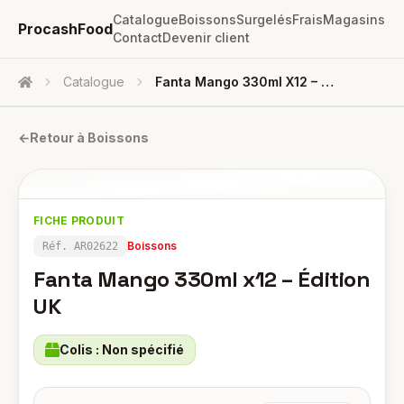
Catalogue
Boissons
Surgelés
Frais
Magasins
ProcashFood
Contact
Devenir client
Catalogue
Fanta Mango 330ml X12 – Édition UK
Accueil
←
Retour à
Boissons
FICHE PRODUIT
Boissons
Réf.
AR02622
Fanta Mango 330ml x12 – Édition
UK
Colis :
Non spécifié