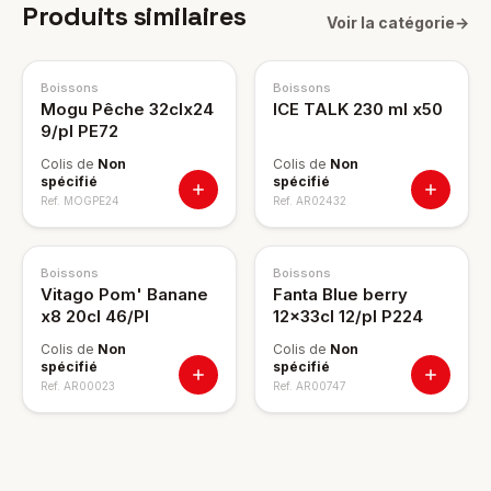
Produits similaires
Voir la catégorie
→
Boissons
Boissons
Mogu Pêche 32clx24
ICE TALK 230 ml x50
9/pl PE72
Colis de
Non
Colis de
Non
spécifié
spécifié
Ref.
MOGPE24
Ref.
AR02432
Boissons
Boissons
Vitago Pom' Banane
Fanta Blue berry
x8 20cl 46/Pl
12x33cl 12/pl P224
Colis de
Non
Colis de
Non
spécifié
spécifié
Ref.
AR00023
Ref.
AR00747