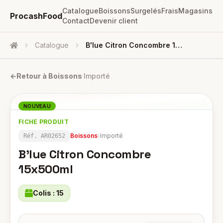
Catalogue
Boissons
Surgelés
Frais
Magasins
ProcashFood
Contact
Devenir client
Catalogue
B'lue Citron Concombre 15x500ml
Accueil
←
Retour à
Boissons
·
Importé
NOUVEAU
FICHE PRODUIT
Boissons
›
Importé
Réf.
AR02652
B'lue Citron Concombre
15x500ml
Colis :
15