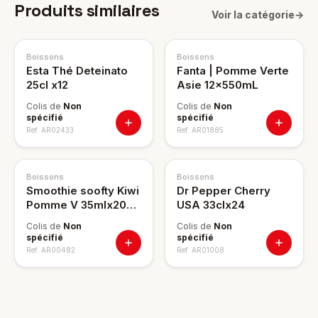
Produits similaires
Voir la catégorie
→
Boissons
Boissons
Esta Thé Deteinato
Fanta | Pomme Verte
25cl x12
Asie 12x550mL
Colis de
Non
Colis de
Non
spécifié
spécifié
Ref.
AR02433
Ref.
AR01885
Boissons
Boissons
Smoothie soofty Kiwi
Dr Pepper Cherry
Pomme V 35mlx20
USA 33clx24
14/pl PP98
Colis de
Non
Colis de
Non
spécifié
spécifié
Ref.
AR00482
Ref.
AR01008