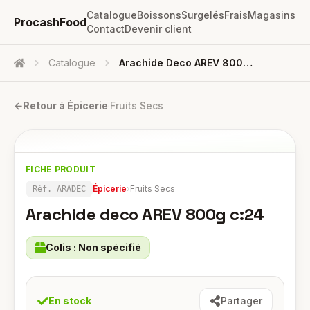
Catalogue
Boissons
Surgelés
Frais
Magasins
ProcashFood
Contact
Devenir client
Catalogue
Arachide Deco AREV 800g C:24
Accueil
←
Retour à
Épicerie
·
Fruits Secs
FICHE PRODUIT
Épicerie
›
Fruits Secs
Réf.
ARADEC
Arachide deco AREV 800g c:24
Colis :
Non spécifié
En stock
Partager