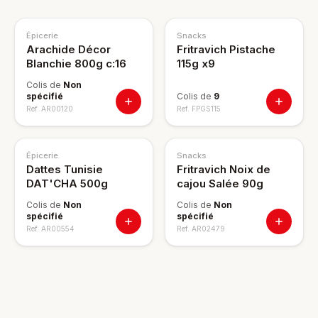
Épicerie
Snacks
Arachide Décor
Fritravich Pistache
Blanchie 800g c:16
115g x9
Colis de
Non
spécifié
Colis de
9
Ref.
AR00120
Ref.
FPGS115
Épicerie
Snacks
Dattes Tunisie
Fritravich Noix de
DAT'CHA 500g
cajou Salée 90g
Colis de
Non
Colis de
Non
spécifié
spécifié
Ref.
AR00554
Ref.
AR02479