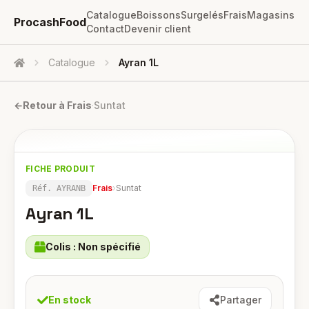
Catalogue
Boissons
Surgelés
Frais
Magasins
ProcashFood
Contact
Devenir client
Catalogue
Ayran 1L
Accueil
←
Retour à
Frais
·
Suntat
FICHE PRODUIT
Frais
›
Suntat
Réf.
AYRANB
Ayran 1L
Colis :
Non spécifié
En stock
Partager