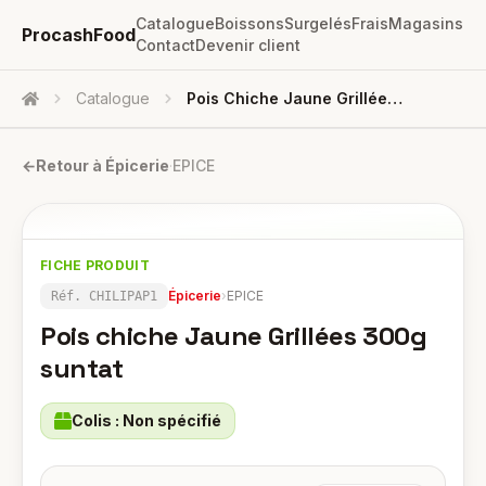
Catalogue
Boissons
Surgelés
Frais
Magasins
ProcashFood
Contact
Devenir client
Catalogue
Pois Chiche Jaune Grillées 300g Suntat
Accueil
←
Retour à
Épicerie
·
EPICE
FICHE PRODUIT
Épicerie
›
EPICE
Réf.
CHILIPAP1
Pois chiche Jaune Grillées 300g
suntat
Colis :
Non spécifié