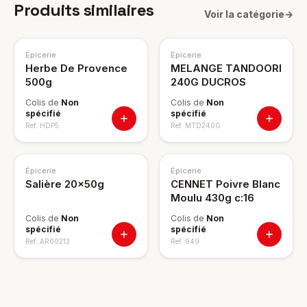
Produits similaires
Voir la catégorie
→
Épicerie
Épicerie
Herbe De Provence
MELANGE TANDOORI
500g
240G DUCROS
Colis de
Non
Colis de
Non
spécifié
spécifié
Ref.
HDP5
Ref.
MTD240G
Épicerie
Épicerie
Salière 20x50g
CENNET Poivre Blanc
Moulu 430g c:16
Colis de
Non
Colis de
Non
spécifié
spécifié
Ref.
AR00213
Ref.
949