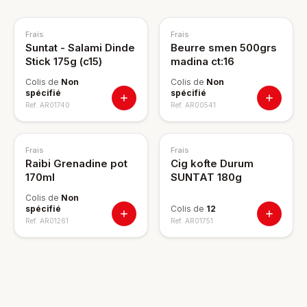
Frais
Frais
Suntat - Salami Dinde
Beurre smen 500grs
Stick 175g (c15)
madina ct:16
Colis de
Non
Colis de
Non
spécifié
spécifié
Ref.
AR01740
Ref.
AR00541
Frais
Frais
Raibi Grenadine pot
Cig kofte Durum
170ml
SUNTAT 180g
Colis de
Non
spécifié
Colis de
12
Ref.
AR01261
Ref.
AR01751