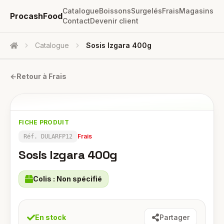
Catalogue
Boissons
Surgelés
Frais
Magasins
ProcashFood
Contact
Devenir client
Catalogue
Sosis Izgara 400g
Accueil
←
Retour à
Frais
FICHE PRODUIT
Frais
Réf.
DULARFP12
Sosis Izgara 400g
Colis :
Non spécifié
En stock
Partager