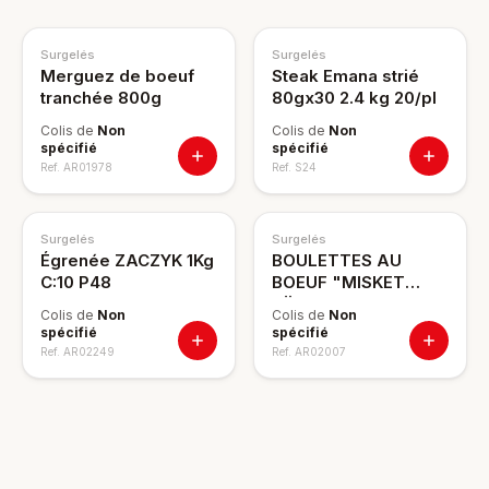
Surgelés
Surgelés
Merguez de boeuf
Steak Emana strié
tranchée 800g
80gx30 2.4 kg 20/pl
Colis de
Non
Colis de
Non
spécifié
spécifié
Ref.
AR01978
Ref.
S24
Surgelés
Surgelés
Égrenée ZACZYK 1Kg
BOULETTES AU
C:10 P48
BOEUF "MISKET
KÖFTE" 800G
Colis de
Non
Colis de
Non
spécifié
spécifié
Ref.
AR02249
Ref.
AR02007