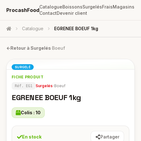
Catalogue
Boissons
Surgelés
Frais
Magasins
ProcashFood
Contact
Devenir client
Catalogue
EGRENEE BOEUF 1kg
Accueil
←
Retour à
Surgelés
·
Boeuf
SURGELÉ
FICHE PRODUIT
Surgelés
›
Boeuf
Réf.
EG1
EGRENEE BOEUF 1kg
Colis :
10
En stock
Partager