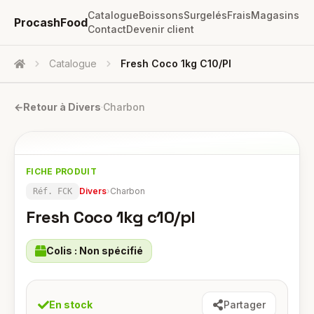
Catalogue
Boissons
Surgelés
Frais
Magasins
ProcashFood
Contact
Devenir client
Catalogue
Fresh Coco 1kg C10/pl
Accueil
←
Retour à
Divers
·
Charbon
FICHE PRODUIT
Divers
›
Charbon
Réf.
FCK
Fresh Coco 1kg c10/pl
Colis :
Non spécifié
En stock
Partager