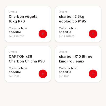
Divers
Divers
Charbon végétal
charbon 2.5kg
10kg P70
écologico P195
Colis de
Non
Colis de
Non
spécifié
spécifié
Ref.
AR01055
Ref.
AR01405
Divers
Divers
CARTON x36
charbon X10 (three
Charbon Chicha P30
king) rouleaux
Colis de
Non
Colis de
Non
spécifié
spécifié
Ref.
1062
Ref.
1205