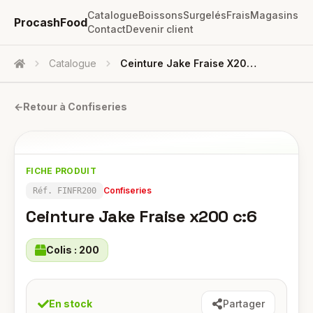
Catalogue
Boissons
Surgelés
Frais
Magasins
ProcashFood
Contact
Devenir client
Catalogue
Ceinture Jake Fraise X200 C:6
Accueil
←
Retour à
Confiseries
FICHE PRODUIT
Confiseries
Réf.
FINFR200
Ceinture Jake Fraise x200 c:6
Colis :
200
En stock
Partager