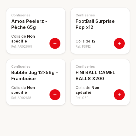
Confiseries
Confiseries
Amos Peelerz -
FootBall Surprise
Pêche 65g
Pop x12
Colis de
Non
spécifié
Colis de
12
Ref.
AR02609
Ref.
FSP12
Confiseries
Confiseries
Bubble Jug 12x56g -
FINI BALL CAMEL
Framboise
BALLS X200
Colis de
Non
Colis de
Non
spécifié
spécifié
Ref.
AR02618
Ref.
CBF