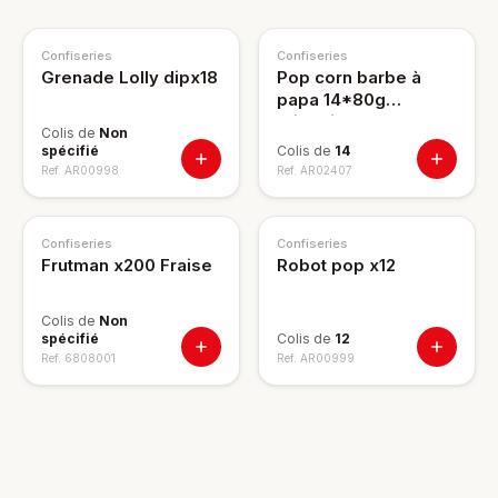
Confiseries
Confiseries
Grenade Lolly dipx18
Pop corn barbe à
papa 14*80g
Fritravich
Colis de
Non
spécifié
Colis de
14
Ref.
AR00998
Ref.
AR02407
Confiseries
Confiseries
Frutman x200 Fraise
Robot pop x12
Colis de
Non
spécifié
Colis de
12
Ref.
6808001
Ref.
AR00999