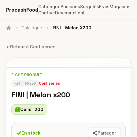
Catalogue
Boissons
Surgelés
Frais
Magasins
ProcashFood
Contact
Devenir client
Catalogue
FINI | Melon X200
Accueil
←
Retour à
Confiseries
FICHE PRODUIT
Confiseries
Réf.
FM200
FINI | Melon x200
Colis :
200
En stock
Partager