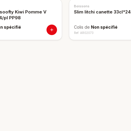
Boissons
soofty Kiwi Pomme V
Slim litchi canette 33cl*24
4/pl PP98
n spécifié
Colis de
Non spécifié
Ref.
AR02073