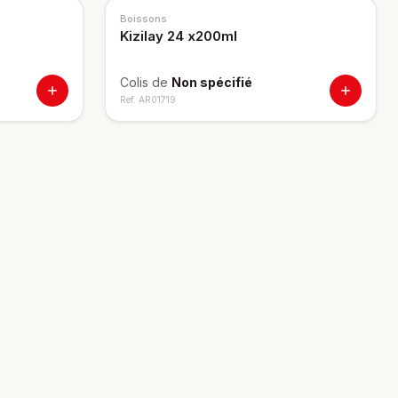
Boissons
Kizilay 24 x200ml
Colis de
Non spécifié
Ref.
AR01719