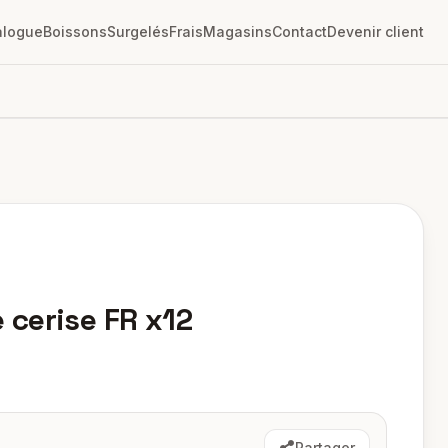
alogue
Boissons
Surgelés
Frais
Magasins
Contact
Devenir client
cerise FR x12
Partager