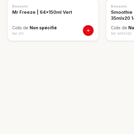
Boissons
Boissons
Mr Freeze | 64x150ml Vert
Smoothie 
35mlx20 1
Colis de
Non spécifié
Colis de
No
Ref.
651
Ref.
AR00482