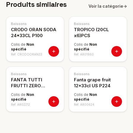
Produits similaires
Voir la catégorie
→
Boissons
Boissons
CRODO ORAN SODA
TROPICO (20CL
24*33CL P100
x6)PCS
Colis de
Non
Colis de
Non
spécifié
spécifié
Ref.
CRODOORAN33
Ref.
AR01860
Boissons
Boissons
FANTA TUTTI
Fanta grape fruit
FRUTTI ZERO
12x33cl US P224
12*33CL
Colis de
Non
Colis de
Non
spécifié
spécifié
Ref.
AR02212
Ref.
AR00624