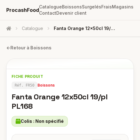
Catalogue
Boissons
Surgelés
Frais
Magasins
ProcashFood
Contact
Devenir client
Catalogue
Fanta Orange 12x50cl 19/pl PL168
Accueil
←
Retour à
Boissons
FICHE PRODUIT
Boissons
Réf.
FR50
Fanta Orange 12x50cl 19/pl
PL168
Colis :
Non spécifié