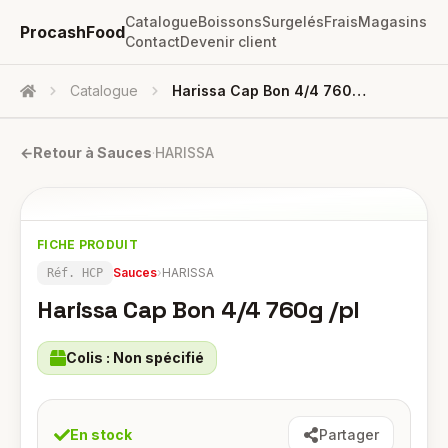
Catalogue
Boissons
Surgelés
Frais
Magasins
ProcashFood
Contact
Devenir client
Catalogue
Harissa Cap Bon 4/4 760g /pl
Accueil
←
Retour à
Sauces
·
HARISSA
FICHE PRODUIT
Sauces
›
HARISSA
Réf.
HCP
Harissa Cap Bon 4/4 760g /pl
Colis :
Non spécifié
En stock
Partager