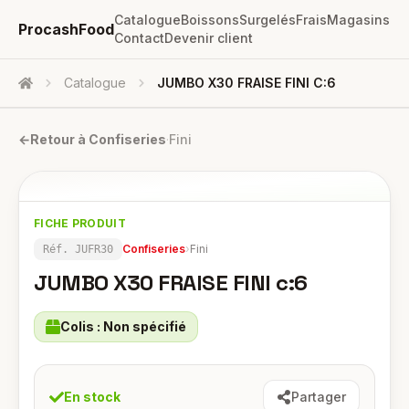
Catalogue
Boissons
Surgelés
Frais
Magasins
ProcashFood
Contact
Devenir client
Catalogue
JUMBO X30 FRAISE FINI C:6
Accueil
←
Retour à
Confiseries
·
Fini
FICHE PRODUIT
Confiseries
›
Fini
Réf.
JUFR30
JUMBO X30 FRAISE FINI c:6
Colis :
Non spécifié
En stock
Partager