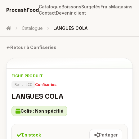
Catalogue
Boissons
Surgelés
Frais
Magasins
ProcashFood
Contact
Devenir client
Catalogue
LANGUES COLA
Accueil
←
Retour à
Confiseries
FICHE PRODUIT
Confiseries
Réf.
LCC
LANGUES COLA
Colis :
Non spécifié
En stock
Partager