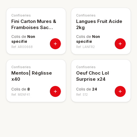
Confiseries
Confiseries
Fini Carton Mures &
Langues Fruit Acide
Framboises Sac
2kg
12x100g
Colis de
Non
Colis de
Non
spécifié
spécifié
Ref.
AR00668
Ref.
LANFR2
Confiseries
Confiseries
Mentos| Réglisse
Oeuf Choc Lol
x40
Surprise x24
Colis de
8
Colis de
24
Ref.
MENF41
Ref.
S12