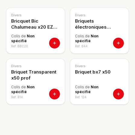
Divers
Divers
Bricquet Bic
Briquets
Chalumeau x20 EZ
électroniques
Reach
recharg. x50
Colis de
Non
Colis de
Non
spécifié
spécifié
Ref.
BBC20
Ref.
844
Divers
Divers
Briquet Transparent
Briquet bx7 x50
x50 prof
Colis de
Non
Colis de
Non
spécifié
spécifié
Ref.
814
Ref.
124