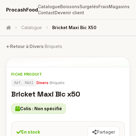
Catalogue
Boissons
Surgelés
Frais
Magasins
ProcashFood
Contact
Devenir client
Catalogue
Bricket Maxi Bic X50
Accueil
←
Retour à
Divers
·
Briquets
FICHE PRODUIT
Divers
›
Briquets
Réf.
MAXI
Bricket Maxi Bic x50
Colis :
Non spécifié
En stock
Partager