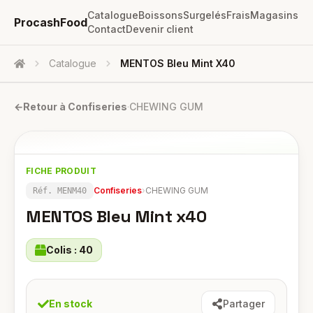
Catalogue
Boissons
Surgelés
Frais
Magasins
ProcashFood
Contact
Devenir client
Catalogue
MENTOS Bleu Mint X40
Accueil
←
Retour à
Confiseries
·
CHEWING GUM
FICHE PRODUIT
Confiseries
›
CHEWING GUM
Réf.
MENM40
MENTOS Bleu Mint x40
Colis :
40
En stock
Partager