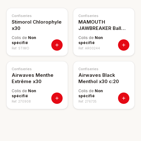
Confiseries
Confiseries
Stimorol Chlorophyle
MAMOUTH
x30
JAWBREAKER Ball
Gum x18 cdt:8
Colis de
Non
Colis de
Non
spécifié
spécifié
Ref.
STIMO
Ref.
AR00244
Confiseries
Confiseries
Airwaves Menthe
Airwaves Black
Extrême x30
Menthol x30 c:20
Colis de
Non
Colis de
Non
spécifié
spécifié
Ref.
270908
Ref.
276735