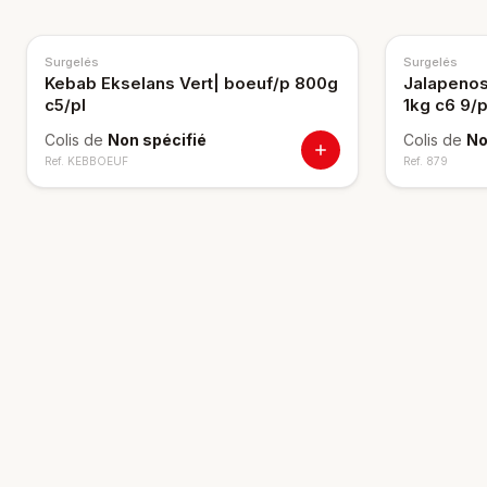
Surgelés
Surgelés
Kebab Ekselans Vert| boeuf/p 800g
Jalapeno
c5/pl
1kg c6 9/p
Colis de
Non spécifié
Colis de
No
Ref.
KEBBOEUF
Ref.
879