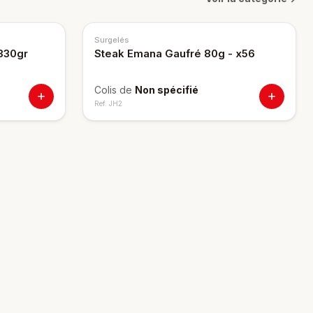
Surgelés
330gr
Steak Emana Gaufré 80g - x56
Colis de
Non spécifié
Ref.
JH2