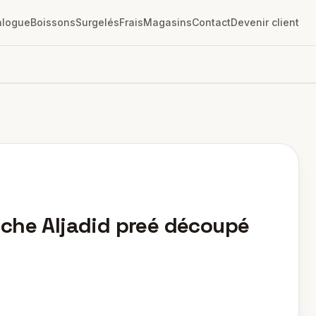
alogue
Boissons
Surgelés
Frais
Magasins
Contact
Devenir client
che Aljadid preé découpé