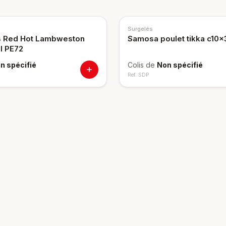
Surgelés
s Red Hot Lambweston
Samosa poulet tikka c10x
l PE72
n spécifié
Colis de
Non spécifié
Ref.
SDP