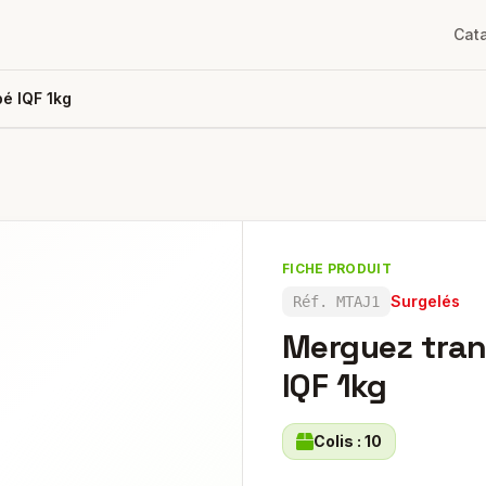
Cat
é IQF 1kg
FICHE PRODUIT
Surgelés
Réf.
MTAJ1
Merguez tran
IQF 1kg
Colis :
10