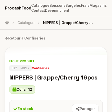
Catalogue
Boissons
Surgelés
Frais
Magasins
ProcashFood
Contact
Devenir client
Catalogue
NIPPERS | Grappe/Cherry 16pcs
Accueil
←
Retour à
Confiseries
FICHE PRODUIT
Confiseries
Réf.
NBP17
NIPPERS | Grappe/Cherry 16pcs
Colis :
12
En stock
Partager