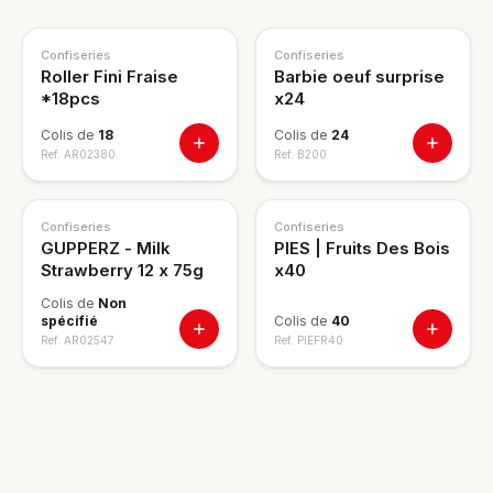
Confiseries
Confiseries
Roller Fini Fraise
Barbie oeuf surprise
*18pcs
x24
Colis de
18
Colis de
24
Ref.
AR02380
Ref.
B200
Confiseries
Confiseries
GUPPERZ - Milk
PIES | Fruits Des Bois
Strawberry 12 x 75g
x40
Colis de
Non
spécifié
Colis de
40
Ref.
AR02547
Ref.
PIEFR40