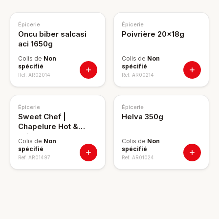
Épicerie
Épicerie
Oncu biber salcasi
Poivrière 20x18g
aci 1650g
Colis de
Non
Colis de
Non
spécifié
spécifié
Ref.
AR02014
Ref.
AR00214
Épicerie
Épicerie
Sweet Chef |
Helva 350g
Chapelure Hot &
Crispy 400g c:12
Colis de
Non
Colis de
Non
spécifié
spécifié
Ref.
AR01497
Ref.
AR01024