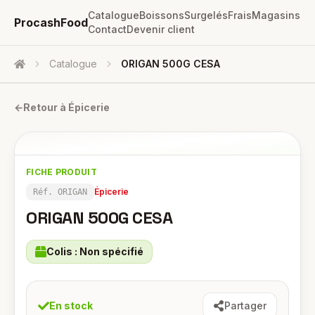
Catalogue
Boissons
Surgelés
Frais
Magasins
ProcashFood
Contact
Devenir client
Catalogue
ORIGAN 500G CESA
Accueil
←
Retour à
Épicerie
FICHE PRODUIT
Épicerie
Réf.
ORIGAN
ORIGAN 500G CESA
Colis :
Non spécifié
En stock
Partager